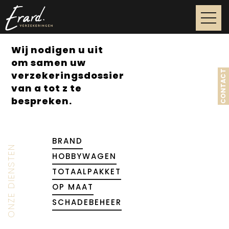
Overslaan en naar de inhoud gaan
Wij nodigen u uit
om samen uw
CONTACT
verzekeringsdossier
van a tot z te
bespreken.
BRAND
ONZE DIENSTEN
HOBBYWAGEN
TOTAALPAKKET
OP MAAT
SCHADEBEHEER