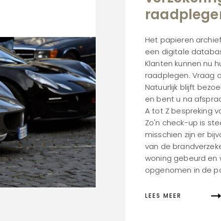
raadplege
Het papieren archie
een digitale databas
Klanten kunnen nu h
raadplegen. Vraag 
Natuurlijk blijft bez
en bent u na afspra
A tot Z bespreking v
Zo'n check-up is st
misschien zijn er bi
van de brandverzek
woning gebeurd en 
opgenomen in de pol
LEES MEER