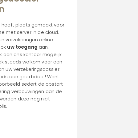
n
f heeft plaats gemaakt voor
e met server in de cloud.
un verzekeringen online
ook
uw toegang
aan.
oek aan ons kantoor mogelijk
ak steeds welkom voor een
an uw verzekeringsdossier.
eeds een goed idee ! Want
jvoorbeeld sedert de opstart
ering verbouwingen aan de
werden deze nog niet
is.