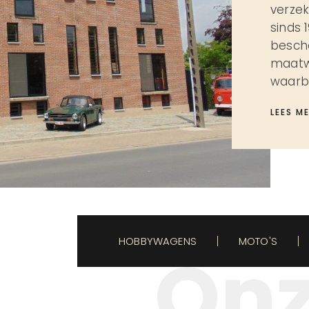
verzek
sinds 
besche
maatw
waarbo
LEES M
HOBBYWAGENS
MOTO'S
On