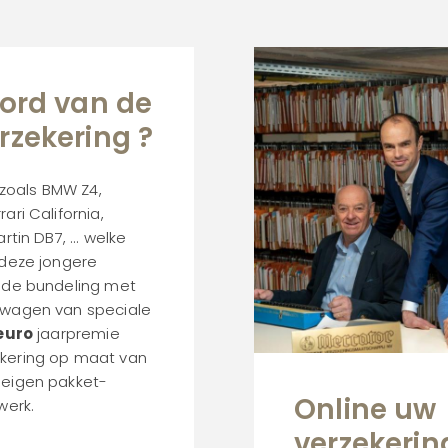
oord van de
rzekering ?
zoals BMW Z4,
ari California,
tin DB7, ... welke
 deze jongere
j de bundeling met
 wagen van speciale
 euro
jaarpremie
ekering op maat van
 eigen pakket-
Online uw
werk.
verzekerin